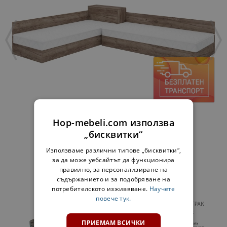
ЪГЛОВИ ЛЕГЛА БЕЗ МАТРАЦИ МАРЕА 1 -
Hop-mebeli.com използва
ТАБАКО КРАФТ
„бисквитки“
139,00 €
271,86 лв.
Използваме различни типове „бисквитки“,
за да може уебсайтът да функционира
правилно, за персонализиране на
ДОПЪЛНИ В КОМПЛЕКТ:
съдържанието и за подобряване на
потребителското изживяване.
Научете
повече тук.
ПРИЕМАМ ВСИЧКИ