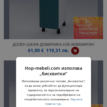
ДОЛЕН ШКАФ ДОМИНИКА H30 АКВАМАРИН
61,00 €
119,31 лв.
Hop-mebeli.com използва
„бисквитки“
Използваме различни типове „бисквитки“,
за да може уебсайтът да функционира
правилно, за персонализиране на
съдържанието и за подобряване на
потребителското изживяване.
Научете
повече тук.