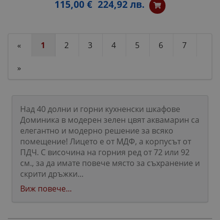
115,00 €
224,92 лв.
«
1
2
3
4
5
6
7
»
Над 40 долни и горни кухненски шкафове
Доминика в модерен зелен цвят аквамарин са
елегантно и модерно решение за всяко
помещение! Лицето е от МДФ, а корпусът от
ПДЧ. С височина на горния ред от 72 или 92
см., за да имате повече място за съхранение и
скрити дръжки...
Виж повече...