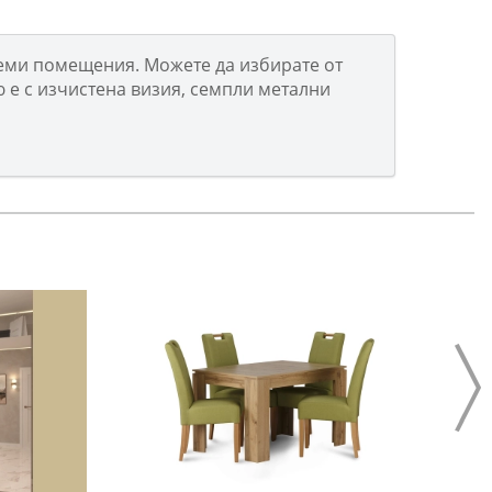
леми помещения. Можете да избирате от
ю е с изчистена визия, семпли метални