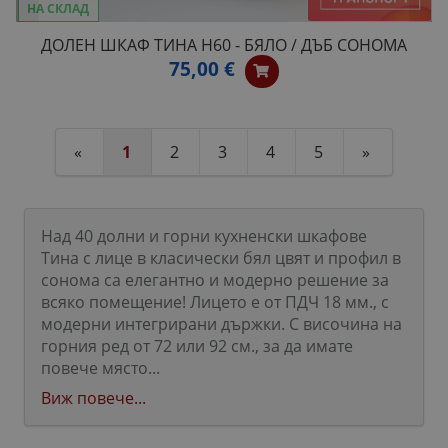
НА СКЛАД
ДОЛЕН ШКАФ ТИНА H60 - БЯЛО / ДЪБ СОНОМА
75,00 €
«
1
2
3
4
5
»
Над 40 долни и горни кухненски шкафове
Тина с лице в класически бял цвят и профил в
сонома са елегантно и модерно решение за
всяко помещение! Лицето е от ПДЧ 18 мм., с
модерни интегрирани държки. С височина на
горния ред от 72 или 92 см., за да имате
повече място...
Виж повече...