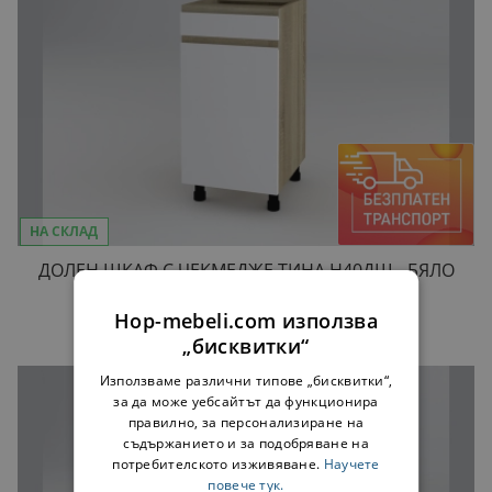
НА СКЛАД
ДОЛЕН ШКАФ С ЧЕКМЕДЖЕ ТИНА H40ДШ - БЯЛО
/ ДЪБ СОНОМА
66,00 €
Hop-mebeli.com използва
„бисквитки“
Използваме различни типове „бисквитки“,
за да може уебсайтът да функционира
правилно, за персонализиране на
съдържанието и за подобряване на
потребителското изживяване.
Научете
повече тук.