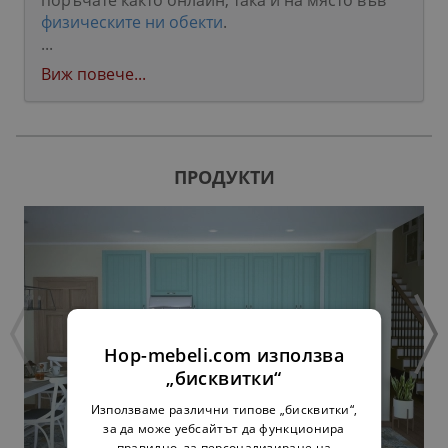
поръчате както онлайн, така и на място във
физическите ни обекти
.
...
Виж повече...
ПРОДУКТИ
Hop-mebeli.com използва
„бисквитки“
Използваме различни типове „бисквитки“,
за да може уебсайтът да функционира
правилно, за персонализиране на