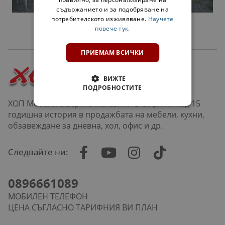
съдържанието и за подобряване на
потребителското изживяване.
Научете
КУХНЯ
повече тук.
ПРИЕМАМ ВСИЧКИ
ВИЖТЕ
ПОДРОБНОСТИТЕ
ХОП Мебели е верига магазини в София и над 15
годишна история в продажбата на мебели, кухни,
обзавеждане за дневна, хол, офис и др.
Следвайте ни:
0896661089
МОБИЛЕН ТЕЛЕФОН
ЦЕНА СЪГЛАСНО ТАРИФНИЯ ВИ ПЛАН