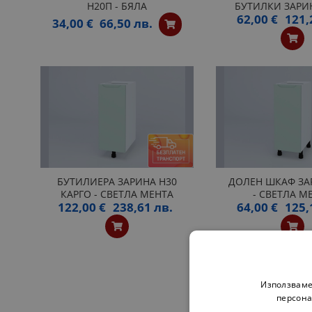
Н20П - БЯЛА
БУТИЛКИ ЗАРИН
62,00 €
121,
34,00 €
66,50 лв.
БУТИЛИЕРА ЗАРИНА Н30
ДОЛЕН ШКАФ ЗА
КАРГО - СВЕТЛА МЕНТА
- СВЕТЛА М
122,00 €
238,61 лв.
64,00 €
125,
Използваме
персона