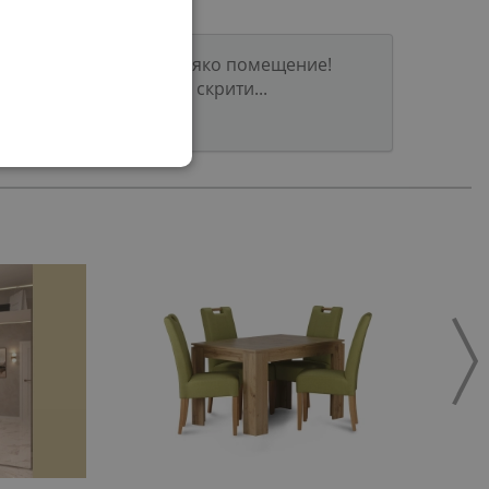
 модерно решение за всяко помещение!
място за съхранение и скрити...