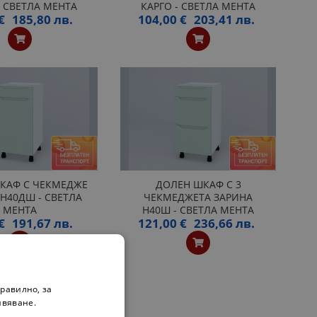
- СВЕТЛА МЕНТА
КАРГО - СВЕТЛА МЕНТА
€
185,80 лв.
104,00 €
203,41 лв.
КАФ С ЧЕКМЕДЖЕ
ДОЛЕН ШКАФ С 3
H40ДШ - СВЕТЛА
ЧЕКМЕДЖЕТА ЗАРИНА
МЕНТА
H40Ш - СВЕТЛА МЕНТА
€
191,67 лв.
121,00 €
236,66 лв.
равилно, за
ивяване.