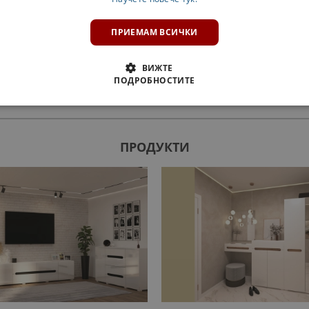
ПРИЕМАМ ВСИЧКИ
арина в нежен светъл цвят светла мента са елегантно и
чина на горния ред от 72 или 92 см., за да имате повече 
ВИЖТЕ
ПОДРОБНОСТИТЕ
ПРОДУКТИ