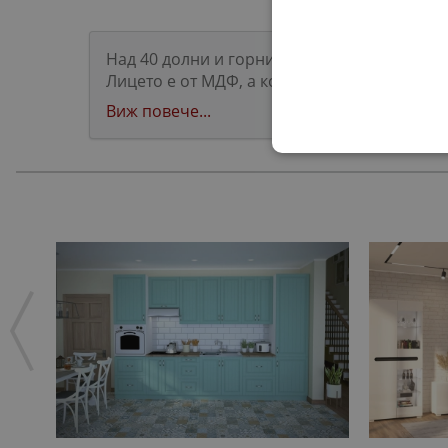
Над 40 долни и горни кухненски шкафове З
Лицето е от МДФ, а корпусът от ПДЧ. С висо
Виж повече...