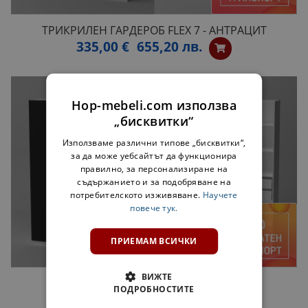
ТРИКРИЛЕН ГАРДЕРОБ FLEX 7 - АНТРАЦИТ
335,00 €
655,20 лв.
Hop-mebeli.com използва
„бисквитки“
Използваме различни типове „бисквитки“,
за да може уебсайтът да функционира
правилно, за персонализиране на
съдържанието и за подобряване на
потребителското изживяване.
Научете
повече тук.
ПРИЕМАМ ВСИЧКИ
ВИЖТЕ
ТРИКРИЛЕН ГАРДЕРОБ FLEX 7 - ЧЕРНО
ПОДРОБНОСТИТЕ
335,00 €
655,20 лв.