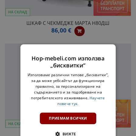
НА СКЛАД
ШКАФ С ЧЕКМЕДЖЕ МАРТА Н80ДШ
86,00 €
Hop-mebeli.com използва
„бисквитки“
Използваме различни типове „бисквитки“,
за да може уебсайтът да функционира
правилно, за персонализиране на
съдържанието и за подобряване на
потребителското изживяване.
Научете
повече тук.
ПРИЕМАМ ВСИЧКИ
НА СКЛАД
ДОЛЕН ЪГЛОВ ШКАФ МАРТА 90/90
ВИЖТЕ