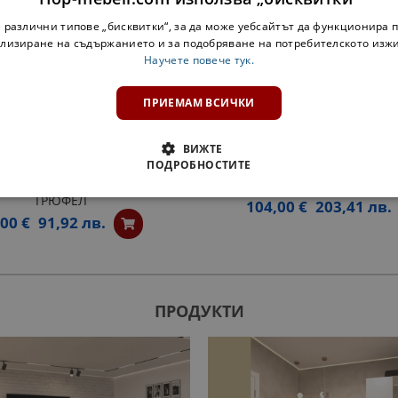
 различни типове „бисквитки“, за да може уебсайтът да функционира п
лизиране на съдържанието и за подобряване на потребителското изж
Научете повече тук.
ПРИЕМАМ ВСИЧКИ
ВИЖТЕ
НА СКЛАД
ПОДРОБНОСТИТЕ
 ЕТАЖЕРКА Н30КЗ МАРТА
ШКАФ ЗА БУТИЛКИ H15 КАР
ТРЮФЕЛ
104,00 €
203,41 лв.
,00 €
91,92 лв.
ПРОДУКТИ