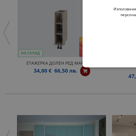
Използваме
персона
НА СКЛАД
НА СКЛАД
ЕТАЖЕРКА ДОЛЕН РЕД МАРТА Н20
ДОЛНА
34,00 €
66,50 лв.
47