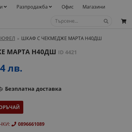
и
Разпродажба
Офис
Магазини
ТРЮФЕЛ
ШКАФ С ЧЕКМЕДЖЕ МАРТА Н40ДШ
»
ЖЕ МАРТА Н40ДШ
ID 4421
4 лв.
Безплатна доставка
ОРЪЧАЙ
ЧКИ
:
0896661089