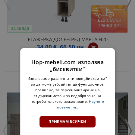
НА СКЛАД
ЕТАЖЕРКА ДОЛЕН РЕД МАРТА Н20
34,00 €
66,50 лв.
Hop-mebeli.com използва
„бисквитки“
Използваме различни типове „бисквитки“,
ПРОДУКТИ
за да може уебсайтът да функционира
правилно, за персонализиране на
съдържанието и за подобряване на
потребителското изживяване.
Научете
повече тук.
ПРИЕМАМ ВСИЧКИ