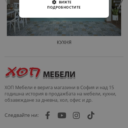
ВИЖТЕ
ПОДРОБНОСТИТЕ
КУХНЯ
ХОП Мебели е верига магазини в София и над 15
годишна история в продажбата на мебели, кухни,
обзавеждане за дневна, хол, офис и др.
Следвайте ни: