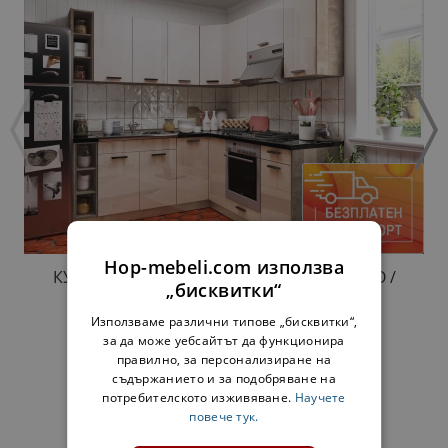
Hop-mebeli.com използва
КУХНЯ МАРТА ЛУКС 190 / 190 СМ - БЕЖОВО /
„бисквитки“
КОЛОНИАЛЕН ДЪБ
928,00 €
1815,01 лв.
Използваме различни типове „бисквитки“,
за да може уебсайтът да функционира
правилно, за персонализиране на
съдържанието и за подобряване на
потребителското изживяване.
Научете
ДОПЪЛНИ КОМПЛЕКТ:
повече тук.