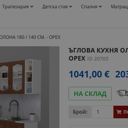
Трапезария
Детска стая
Спалня
Матрац
ЛОНА 180 / 140 СМ. - ОРЕХ
ЪГЛОВА КУХНЯ ОЛЯ
ОРЕХ
ID 20703
1041,00 €
20
НА СКЛАД
Брой:
П