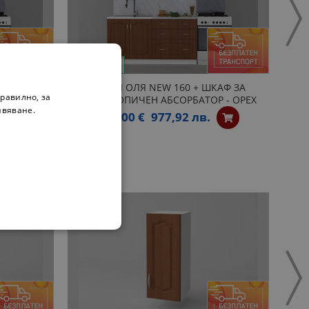
НА СКЛАД
НА 
КАФ ЗА
КУХНЯ ОЛЯ NEW 160 + ШКАФ ЗА
равилно, за
 - ОРЕХ
ТЕЛЕСКОПИЧЕН АБСОРБАТОР - ОРЕХ
ивяване.
500,00 €
977,92 лв.