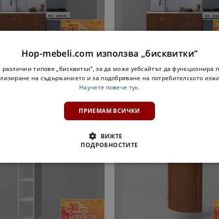
НА СКЛАД
Hop-mebeli.com използва „бисквитки“
 ОЛЯ NEW 120 + ШКАФ ЗА
КУХНЯ ОЛЯ NEW 140 + Ш
 различни типове „бисквитки“, за да може уебсайтът да функционира п
ПИЧЕН АБСОРБАТОР - ОРЕХ
ТЕЛЕСКОПИЧЕН АБСОРБАТОР
лизиране на съдържанието и за подобряване на потребителското изж
00 €
809,71 лв.
462,00 €
903,59 лв.
Научете повече тук.
ПРИЕМАМ ВСИЧКИ
ДОПЪЛНИ КОМПЛЕКТА
ВИЖТЕ
ПОДРОБНОСТИТЕ