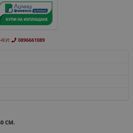
ЧКИ
:
0896661089
0 СМ.