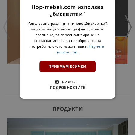
Hop-mebeli.com използва
„бисквитки“
Използваме различни типове „бисквитки“,
за да може уебсайтът да функционира
правилно, за персонализиране на
съдържанието и за подобряване на
потребителското изживяване.
Научете
повече тук.
ПРИЕМАМ ВСИЧКИ
ПОРТМАНТО АПОЛОН - ДЪБ СОНОМА
399,00 €
780,38 лв.
ВИЖТЕ
ПОДРОБНОСТИТЕ
ПРОДУКТИ