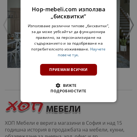
Hop-mebeli.com използва
„бисквитки“
Използваме различни типове „бисквитки“,
за да може уебсайтът да функционира
правилно, за персонализиране на
съдържанието и за подобряване на
потребителското изживяване.
Научете
повече тук.
ПРИЕМАМ ВСИЧКИ
КУХНЯ
ВИЖТЕ
ПОДРОБНОСТИТЕ
ХОП Мебели е верига магазини в София и над 15
годишна история в продажбата на мебели, кухни,
обзавеждане за дневна, хол, офис и др.