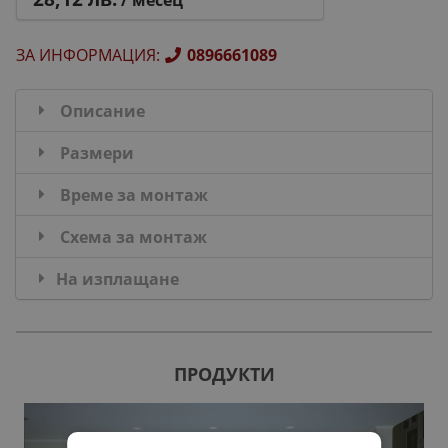
/ месец
ЗА ИНФОРМАЦИЯ
:
0896661089
Описание
Размери
Време за монтаж
Схема за монтаж
На изплащане
ПРОДУКТИ