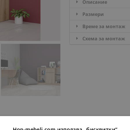
Описание
Размери
Време за монтаж
Схема за монтаж
ДОПЪЛНИ КОМПЛЕКТ:
Hop-mebeli.com използва „бисквитки“