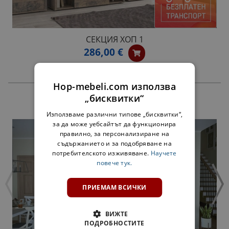
СЕКЦИЯ ХОП 1
286,00 €
Hop-mebeli.com използва
„бисквитки“
ПРОДУКТИ
Използваме различни типове „бисквитки“,
за да може уебсайтът да функционира
правилно, за персонализиране на
съдържанието и за подобряване на
потребителското изживяване.
Научете
повече тук.
ПРИЕМАМ ВСИЧКИ
ВИЖТЕ
ПОДРОБНОСТИТЕ