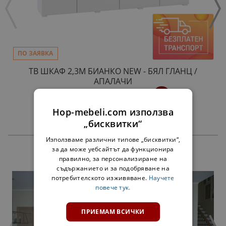
ПО ЗАЯВКА
ТВ ШКАФ 2,3М БИАНКО NEW - БЯЛ ГЛАНЦ /
АПАЛАЧИ
196,00 €
383,34 лв.
Hop-mebeli.com използва
„бисквитки“
Използваме различни типове „бисквитки“,
за да може уебсайтът да функционира
ПРОДУКТИ
правилно, за персонализиране на
съдържанието и за подобряване на
потребителското изживяване.
Научете
повече тук.
ПРИЕМАМ ВСИЧКИ