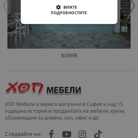
ВИЖТЕ
ПОДРОБНОСТИТЕ
КУХНЯ
ХОП Мебели е верига магазини в София и над 15
годишна история в продажбата на мебели, кухни,
обзавеждане за дневна, хол, офис и др.
Следвайте ни: