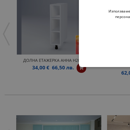
Използваме
персона
ДОЛНА ЕТАЖЕРКА АННА Н20П БЯЛА
ОТВОРЕ
34,00 €
66,50 лв.
62,