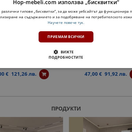
Hop-mebeli.com използва „бисквитки“
 различни типове „бисквитки“, за да може уебсайтът да функционира п
лизиране на съдържанието и за подобряване на потребителското изж
Научете повече тук.
ПРИЕМАМ ВСИЧКИ
ВИЖТЕ
ПОДРОБНОСТИТЕ
Н ШКАФ ЗА БУТИЛКИ АННА
ЗАОБЛЕНА ЕТАЖЕРКА АННА
БЯЛ
БЯЛА
00 €
121,26 лв.
47,00 €
91,92 лв.
ПРОДУКТИ