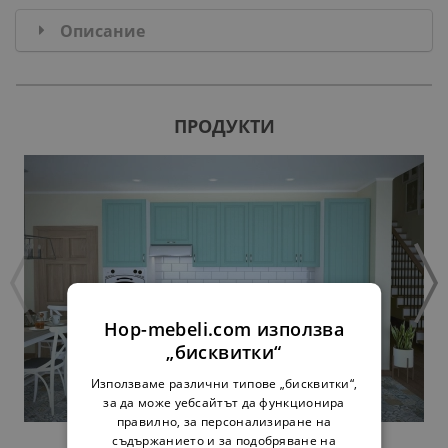
Описание
ПРОДУКТИ
Hop-mebeli.com използва
„бисквитки“
Използваме различни типове „бисквитки“,
за да може уебсайтът да функционира
правилно, за персонализиране на
съдържанието и за подобряване на
КУХНЯ