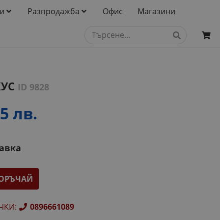
и
Разпродажба
Офис
Магазини
КУС
ID 9828
5 лв.
тавка
ОРЪЧАЙ
ЧКИ
:
0896661089