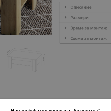
Описание
Размери
Време за монтаж
Схема за монтаж
ДОПЪЛНИ КОМПЛЕКТ
Hop-mebeli.com използва „бисквитки“