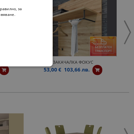
равилно, за
ивяване.
ОКУС
ЗАКАЧАЛКА ФОКУС
53,00 €
103,66 лв.