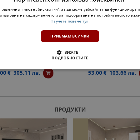
 различни типове „бисквитки“, за да може уебсайтът да функционира п
лизиране на съдържанието и за подобряване на потребителското изж
Научете повече тук.
ПРИЕМАМ ВСИЧКИ
ВИЖТЕ
ПОДРОБНОСТИТЕ
ОМОД ФОКУС 4Д/1Ш
ОГЛЕДАЛО ЗА СТЕНА Ф
00 €
305,11 лв.
53,00 €
103,66 лв.
ПРОДУКТИ