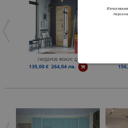
Използваме
персона
ГАРДЕРОБ ФОКУС 2Д
К
135,00 €
264,04 лв.
156,