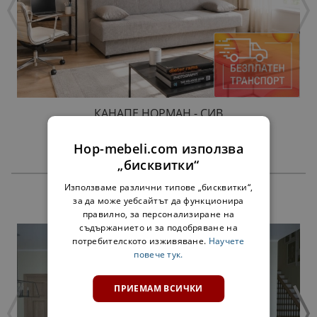
КАНАПЕ НОРМАН - СИВ
179,00 €
Hop-mebeli.com използва
„бисквитки“
Използваме различни типове „бисквитки“,
ПРОДУКТИ
за да може уебсайтът да функционира
правилно, за персонализиране на
съдържанието и за подобряване на
потребителското изживяване.
Научете
повече тук.
ПРИЕМАМ ВСИЧКИ