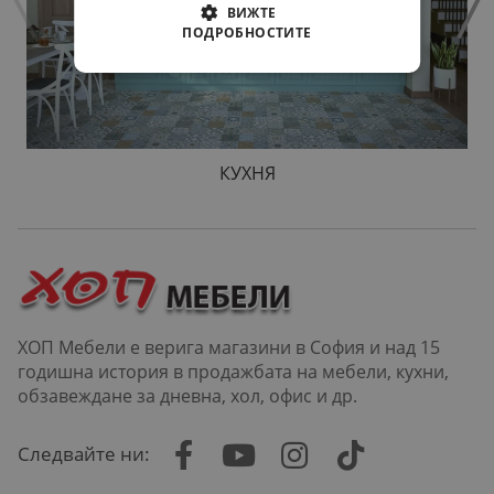
ВИЖТЕ
ПОДРОБНОСТИТЕ
КУХНЯ
ХОП Мебели е верига магазини в София и над 15
годишна история в продажбата на мебели, кухни,
обзавеждане за дневна, хол, офис и др.
Следвайте ни: