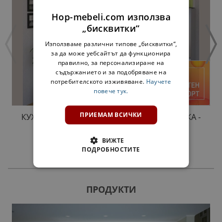
Hop-mebeli.com използва
„бисквитки“
Използваме различни типове „бисквитки“,
за да може уебсайтът да функционира
правилно, за персонализиране на
съдържанието и за подобряване на
потребителското изживяване.
Научете
повече тук.
ПРИЕМАМ ВСИЧКИ
КУХНЯ АДЕЛ ЛУКС NEW 2,6 М. С НАДСТРОЙКА -
ЛАЙМ ГЛАНЦ
1101,00 €
ВИЖТЕ
ПОДРОБНОСТИТЕ
ПРОДУКТИ