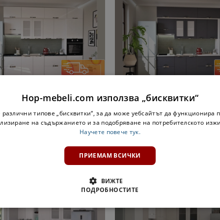
Hop-mebeli.com използва „бисквитки“
С НАДСТРОЙКА АДЕЛ ЛУКС
КУХНЯ С НАДСТРОЙКА АДЕ
W 2,8 М. В БЯЛ ГЛАНЦ
NEW 2,8 М. ГРАФИТ
 различни типове „бисквитки“, за да може уебсайтът да функционира п
00 €
2501,51 лв.
1162,00 €
2272,67 лв
лизиране на съдържанието и за подобряване на потребителското изж
Научете повече тук.
ПРИЕМАМ ВСИЧКИ
НАЦИИ НА КУХНЯ АДЕЛ ЛУКС NEW - БОРДО ГЛА
ВИЖТЕ
ПОДРОБНОСТИТЕ