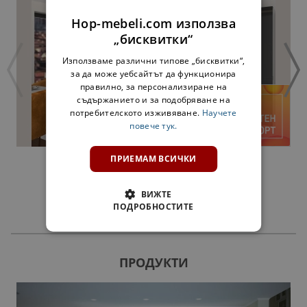
Hop-mebeli.com използва
„бисквитки“
Използваме различни типове „бисквитки“,
за да може уебсайтът да функционира
правилно, за персонализиране на
съдържанието и за подобряване на
потребителското изживяване.
Научете
повече тук.
ПРИЕМАМ ВСИЧКИ
КУХНЯ СОФИ 3,2 М. - БЕНЗИН
1019,00 €
1992,99 лв.
ВИЖТЕ
ПОДРОБНОСТИТЕ
ПРОДУКТИ