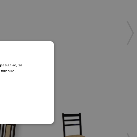
равилно, за
ивяване.