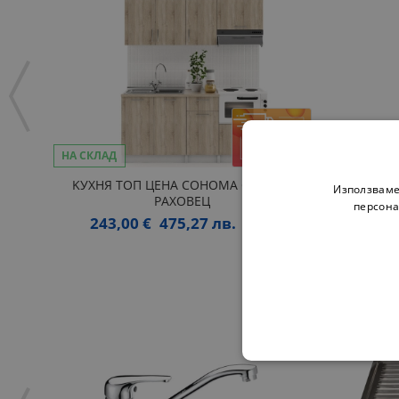
НА СКЛАД
KУХНЯ ТОП ЦЕНА СОНОМА С ШКАФ
Използваме
РАХОВЕЦ
персона
243,00 €
475,27 лв.