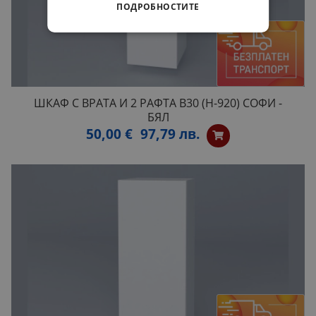
ПОДРОБНОСТИТЕ
ШКАФ С ВРАТА И 2 РАФТА B30 (H-920) СОФИ -
БЯЛ
50,00 €
97,79 лв.