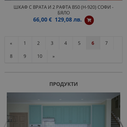
ШКАФ С ВРАТА И 2 РАФТА B50 (H-920) СОФИ -
БЯЛО
66,00 €
129,08 лв.
«
1
2
3
4
5
6
7
8
9
10
»
ПРОДУКТИ