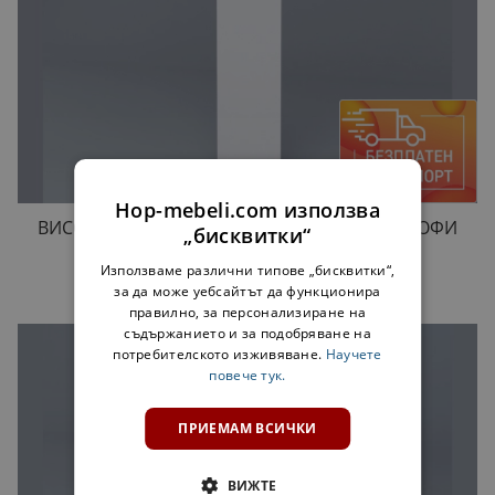
Hop-mebeli.com използва
ВИСОК ПАНЕЛ ЗА КОЛОНЕН ШКАФ (H-233) СОФИ
„бисквитки“
- БЯЛO
Използваме различни типове „бисквитки“,
53,00 €
103,66 лв.
за да може уебсайтът да функционира
правилно, за персонализиране на
съдържанието и за подобряване на
потребителското изживяване.
Научете
повече тук.
ПРИЕМАМ ВСИЧКИ
ВИЖТЕ