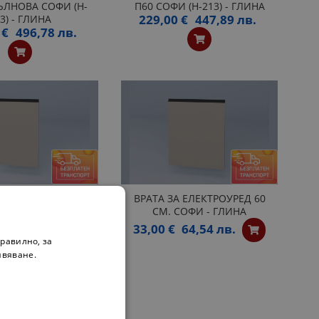
ЛНОВА СОФИ (H-
П60 СОФИ (H-213) - ГЛИНА
229,00 €
447,89 лв.
3) - ГЛИНА
 €
496,78 лв.
 ЕЛЕКТРОУРЕД 45
ВРАТА ЗА ЕЛЕКТРОУРЕД 60
СОФИ - ГЛИНА
СМ. СОФИ - ГЛИНА
50,85 лв.
33,00 €
64,54 лв.
равилно, за
ивяване.
0
»