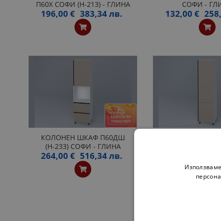
П60Х СОФИ (H-213) - ГЛИНА
СОФИ - ГЛ
196,00 €
383,34 лв.
132,00 €
258,
КОЛОНЕН ШКАФ П60ДШ
ШКАФ ЗА ХЛА
(H-233) СОФИ - ГЛИНА
П60Х (H-233) СОФ
264,00 €
516,34 лв.
224,00 €
438,
Използваме
персона
«