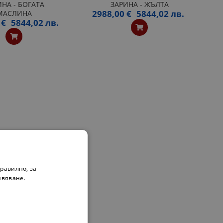
НА - БОГАТА
ЗАРИНА - ЖЪЛТА
2988,00 €
5844,02 лв.
МАСЛИНА
 €
5844,02 лв.
равилно, за
ивяване.