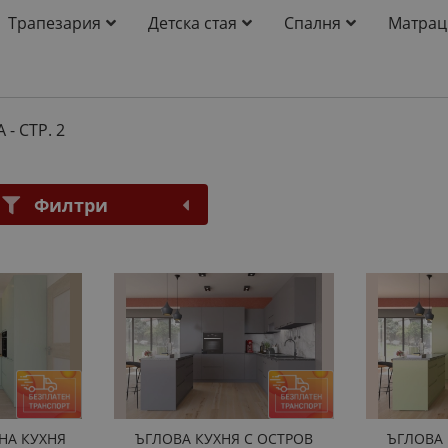
Трапезария
Детска стая
Спалня
Матрац
А
- СТР. 2
Филтри
НА КУХНЯ
ЪГЛОВА КУХНЯ С ОСТРОВ
ЪГЛОВА 