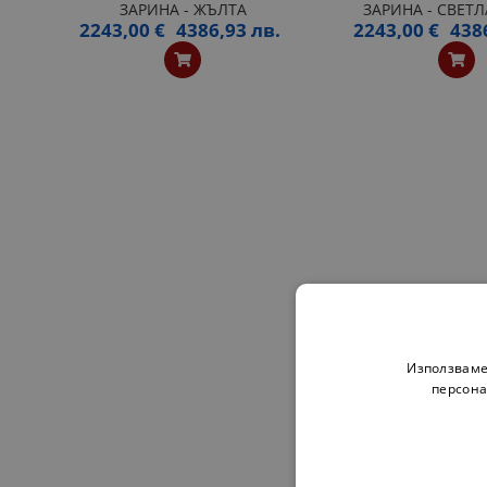
ЗАРИНА - ЖЪЛТА
ЗАРИНА - СВЕТ
2243,00 €
4386,93 лв.
2243,00 €
438
Използваме
персона