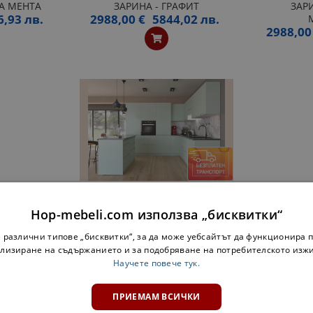
ЛА МЕНТА
ЗАРИНА - ГРАФИТ
ЗАРИ
6,93 лв.
2988,00 €
5844,02 лв.
2988,00
ЪГЛОВА КУХНЯ С ОСТРОВ
ЗАРИНА - СВЕТЛА МЕНТА
Hop-mebeli.com използва „бисквитки“
2988,00 €
5844,02 лв.
 различни типове „бисквитки“, за да може уебсайтът да функционира п
лизиране на съдържанието и за подобряване на потребителското изж
Научете повече тук.
«
1
2
»
ПРИЕМАМ ВСИЧКИ