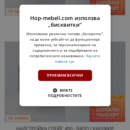
ПО ЗАЯВКА
Hop-mebeli.com използва
НАДСТРОЙКА СПЕЙС 400 - КАШМИР
„бисквитки“
27,00 €
Използваме различни типове „бисквитки“,
за да може уебсайтът да функционира
правилно, за персонализиране на
съдържанието и за подобряване на
потребителското изживяване.
Научете
повече тук.
ПРИЕМАМ ВСИЧКИ
ВИЖТЕ
ПОДРОБНОСТИТЕ
ПО ЗАЯВКА
НАДСТРОЙКА СПЕЙС 400 - БЯЛО / КАШМИР