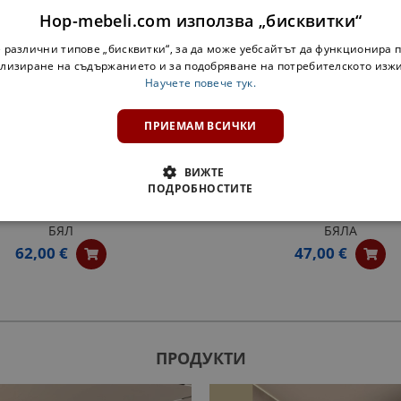
Hop-mebeli.com използва „бисквитки“
 различни типове „бисквитки“, за да може уебсайтът да функционира п
лизиране на съдържанието и за подобряване на потребителското изж
Научете повече тук.
ПРИЕМАМ ВСИЧКИ
ВИЖТЕ
ПОДРОБНОСТИТЕ
Н ШКАФ ЗА БУТИЛКИ АЛИС
ЗАОБЛЕНА ЕТАЖЕРКА АЛИ
БЯЛ
БЯЛА
62,00 €
47,00 €
ПРОДУКТИ