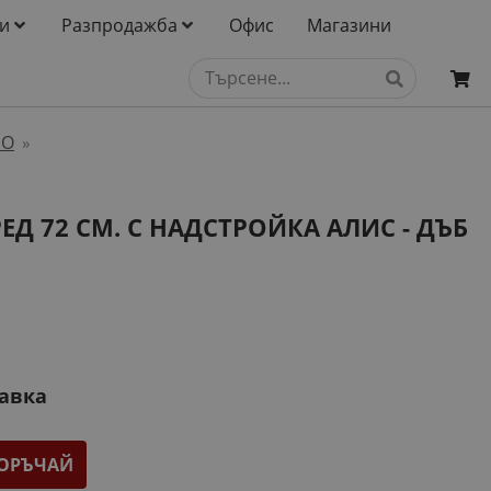
и
Разпродажба
Офис
Магазини
НО
»
ЕД 72 СМ. С НАДСТРОЙКА АЛИС - ДЪБ
тавка
ОРЪЧАЙ