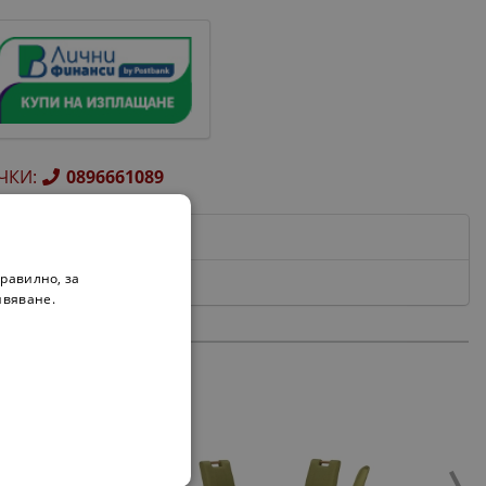
ЧКИ
:
0896661089
равилно, за
ивяване.