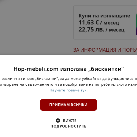
Купи на изплащане
11,63 €
/ месец
22,75 лв.
/ месец
ЗА ИНФОРМАЦИЯ
И ПОРЪ
Описание
Hop-mebeli.com използва „бисквитки“
 различни типове „бисквитки“, за да може уебсайтът да функционира п
На изплащане
лизиране на съдържанието и за подобряване на потребителското изж
Научете повече тук.
ПРИЕМАМ ВСИЧКИ
ПРОДУКТИ
ВИЖТЕ
ПОДРОБНОСТИТЕ