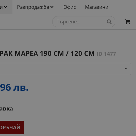
и
Разпродажба
Офис
Магазини
АК МАРЕА 190 СМ / 120 СМ
ID 1477
96 лв.
тавка
ОРЪЧАЙ