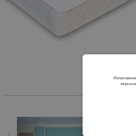
Използваме
персона