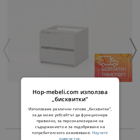
ЧЕКМЕДЖЕТА АЛФА БЯЛО - ЗА 45 СМ
Hop-mebeli.com използва
38,00 €
74,32 лв.
„бисквитки“
Използваме различни типове „бисквитки“,
за да може уебсайтът да функционира
правилно, за персонализиране на
съдържанието и за подобряване на
потребителското изживяване.
Научете
повече тук.