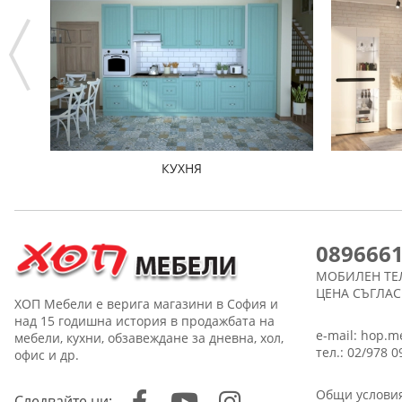
КУХНЯ
089666
МОБИЛЕН ТЕ
ЦЕНА СЪГЛА
ХОП Мебели е верига магазини в София и
над 15 годишна история в продажбата на
e-mail:
hop.m
мебели, кухни, обзавеждане за дневна, хол,
тел.: 02/978 0
офис и др.
Общи услови
Следвайте ни: