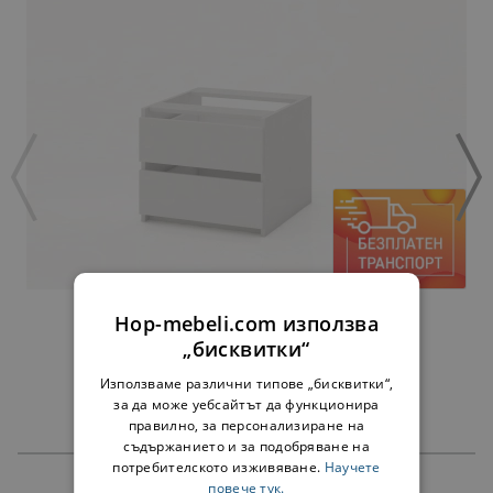
ЧЕКМЕДЖЕТА АЛФА БЯЛО - ЗА 45 СМ
Hop-mebeli.com използва
38,00 €
74,32 лв.
„бисквитки“
Използваме различни типове „бисквитки“,
за да може уебсайтът да функционира
правилно, за персонализиране на
съдържанието и за подобряване на
потребителското изживяване.
Научете
повече тук.