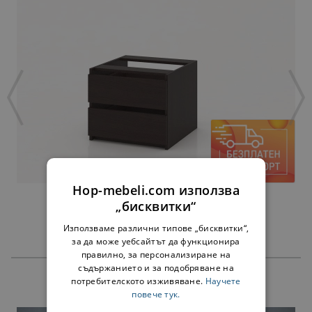
Hop-mebeli.com използва
ЧЕКМЕДЖЕТА АЛФА ВЕНГЕ - ЗА 60 СМ
„бисквитки“
45,00 €
88,01 лв.
Използваме различни типове „бисквитки“,
за да може уебсайтът да функционира
правилно, за персонализиране на
съдържанието и за подобряване на
потребителското изживяване.
Научете
ПРОДУКТИ
повече тук.