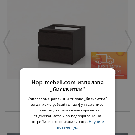
Hop-mebeli.com използва
ЧЕКМЕДЖЕТА АЛФА ВЕНГЕ - ЗА 60 СМ
„бисквитки“
45,00 €
88,01 лв.
Използваме различни типове „бисквитки“,
за да може уебсайтът да функционира
правилно, за персонализиране на
съдържанието и за подобряване на
потребителското изживяване.
Научете
ПРОДУКТИ
повече тук.