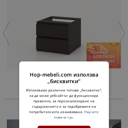
Hop-mebeli.com използва
ЧЕКМЕДЖЕТА АЛФА ВЕНГЕ - ЗА 60 СМ
„бисквитки“
45,00 €
Използваме различни типове „бисквитки“,
за да може уебсайтът да функционира
правилно, за персонализиране на
съдържанието и за подобряване на
ПРОДУКТИ
потребителското изживяване.
Научете
повече тук.