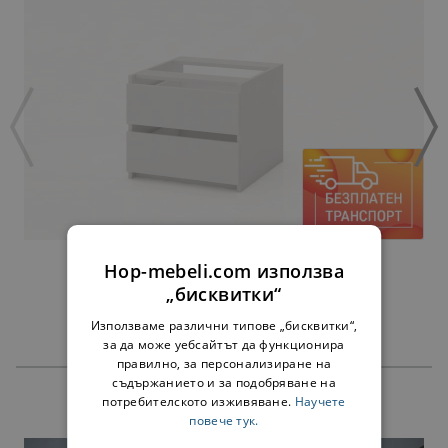
ЧЕКМЕДЖЕТА АЛФА БЯЛО - ЗА 60 СМ
Hop-mebeli.com използва
45,00 €
„бисквитки“
Използваме различни типове „бисквитки“,
за да може уебсайтът да функционира
правилно, за персонализиране на
съдържанието и за подобряване на
потребителското изживяване.
Научете
ПРОДУКТИ
повече тук.