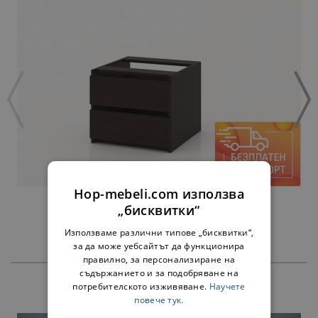
Hop-mebeli.com използва
ЧЕКМЕДЖЕТА АЛФА ВЕНГЕ - ЗА 45 СМ
„бисквитки“
38,00 €
74,32 лв.
Използваме различни типове „бисквитки“,
за да може уебсайтът да функционира
правилно, за персонализиране на
съдържанието и за подобряване на
потребителското изживяване.
Научете
ПРОДУКТИ
повече тук.