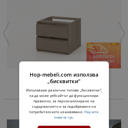
Hop-mebeli.com използва
ЧЕКМЕДЖЕТА АЛФА СОНОМА - ЗА 45 СМ
„бисквитки“
38,00 €
Използваме различни типове „бисквитки“,
за да може уебсайтът да функционира
правилно, за персонализиране на
съдържанието и за подобряване на
ПРОДУКТИ
потребителското изживяване.
Научете
повече тук.