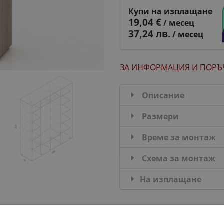
Купи на изплащане
19,04 €
/ месец
37,24 лв.
/ месец
ЗА ИНФОРМАЦИЯ
И ПОРЪ
Описание
Размери
Време за монтаж
Схема за монтаж
На изплащане
ДОПЪЛНИ КОМПЛЕКТ: