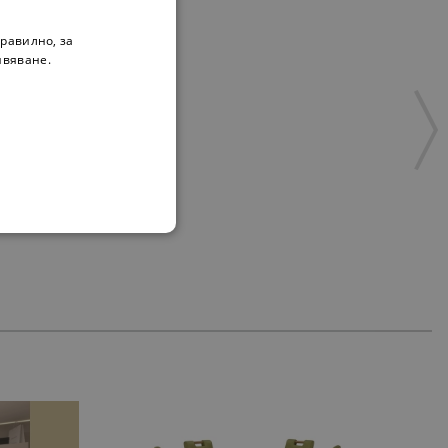
равилно, за
ивяване.