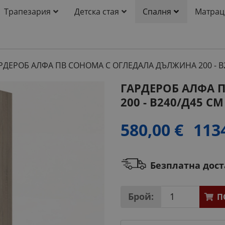
Трапезария
Детска стая
Спалня
Матрац
РДЕРОБ АЛФА ПВ СОНОМА С ОГЛЕДАЛА ДЪЛЖИНА 200 - В
ГАРДЕРОБ АЛФА 
200 - В240/Д45 С
580,00 €
113
Безплатна дос
Брой:
П