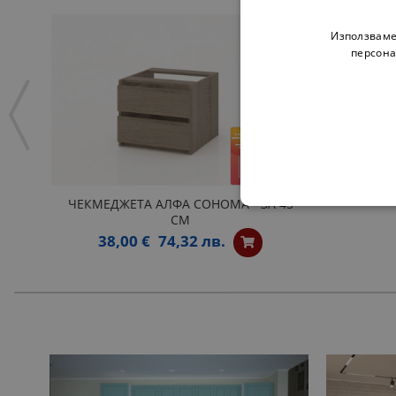
Използваме
персона
ЧЕКМЕДЖЕТА АЛФА СОНОМА - ЗА 45
СМ
38,00 €
74,32 лв.