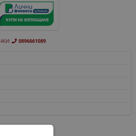
ЧКИ
:
0896661089