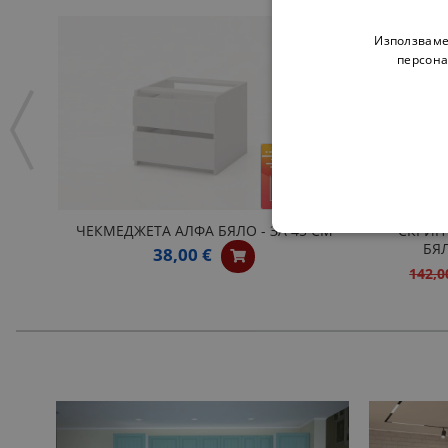
Използваме
персона
ЧЕКМЕДЖЕТА АЛФА БЯЛО - ЗА 45 СМ
СКРИН 
БЯ
38,00 €
142,0