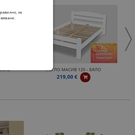
равилно, за
ивяване.
 БЯЛО
ЛЕГЛО МАСИВ 120 - БЯЛО
219,00 €