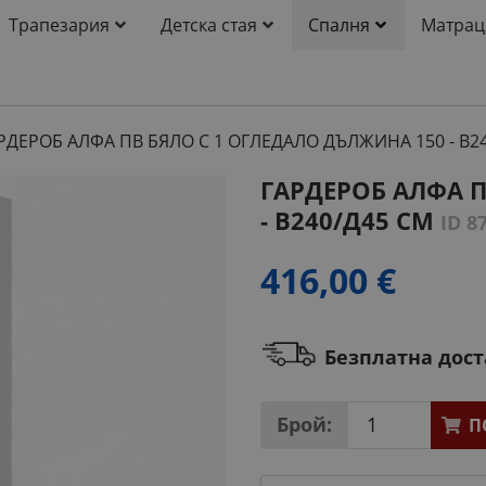
Трапезария
Детска стая
Спалня
Матрац
РДЕРОБ АЛФА ПВ БЯЛО С 1 ОГЛЕДАЛО ДЪЛЖИНА 150 - В2
ГАРДЕРОБ АЛФА П
- В240/Д45 СМ
ID 8
416,00 €
Безплатна дос
Брой:
П