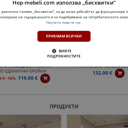
Hop-mebeli.com използва „бисквитки“
 различни типове „бисквитки“, за да може уебсайтът да функционира п
лизиране на съдържанието и за подобряване на потребителското изж
Научете повече тук.
ПРИЕМАМ ВСИЧКИ
ВИЖТЕ
ПОДРОБНОСТИТЕ
С 4 ЧЕКМЕДЖЕТА РОМА 4 -
ЛЕГЛО БУК - МАСИВ 90
ЛО ЕДИНИЧНИ БРОЙКИ
132,00 €
119,00 €
0 €
-16%
ПРОДУКТИ