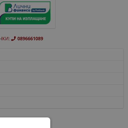
ЧКИ
:
0896661089