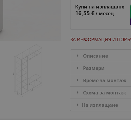
Купи на изплащане
16,55 €
/ месец
ЗА ИНФОРМАЦИЯ
И ПОРЪ
Описание
Размери
Време за монтаж
Схема за монтаж
На изплащане
ДОПЪЛНИ КОМПЛЕКТ: