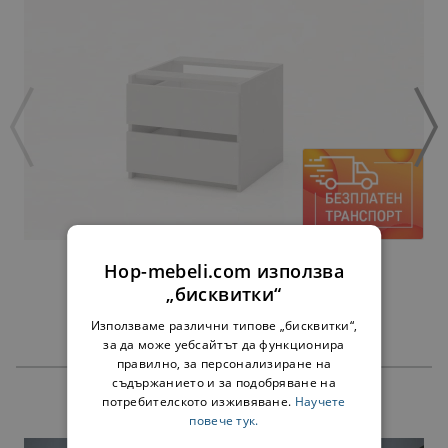
ЧЕКМЕДЖЕТА АЛФА БЯЛО - ЗА 45 СМ
Hop-mebeli.com използва
38,00 €
„бисквитки“
Използваме различни типове „бисквитки“,
за да може уебсайтът да функционира
правилно, за персонализиране на
съдържанието и за подобряване на
потребителското изживяване.
Научете
ПРОДУКТИ
повече тук.