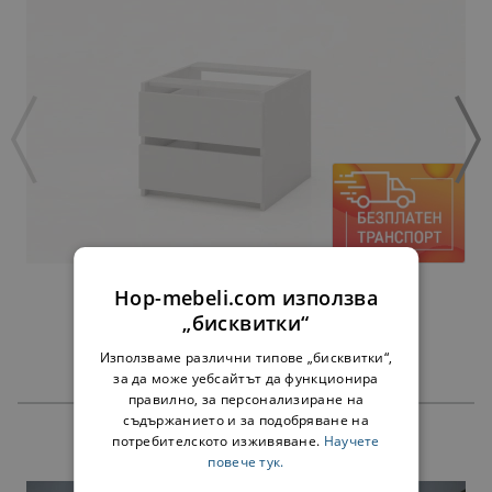
ЧЕКМЕДЖЕТА АЛФА БЯЛО - ЗА 45 СМ
Hop-mebeli.com използва
38,00 €
„бисквитки“
Използваме различни типове „бисквитки“,
за да може уебсайтът да функционира
правилно, за персонализиране на
съдържанието и за подобряване на
потребителското изживяване.
Научете
ПРОДУКТИ
повече тук.