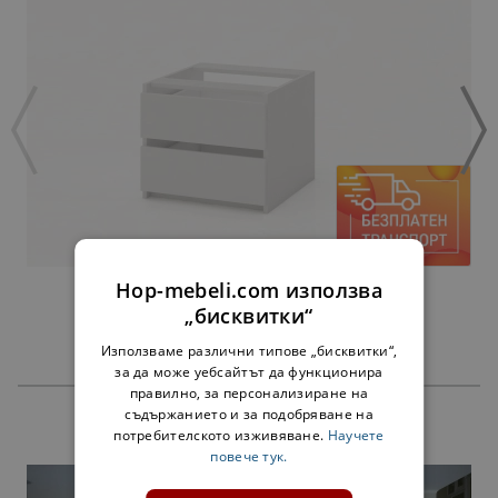
Hop-mebeli.com използва
ЧЕКМЕДЖЕТА АЛФА БЯЛО - ЗА 45 СМ
„бисквитки“
38,00 €
Използваме различни типове „бисквитки“,
за да може уебсайтът да функционира
правилно, за персонализиране на
съдържанието и за подобряване на
ПРОДУКТИ
потребителското изживяване.
Научете
повече тук.