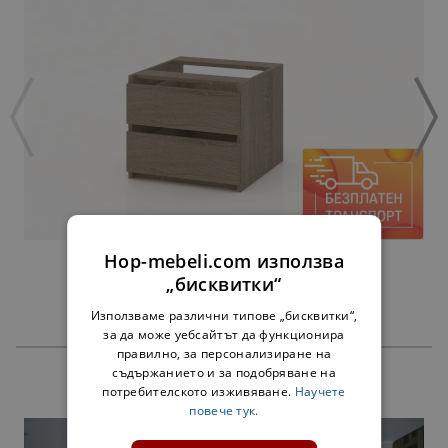
Hop-mebeli.com използва
ЧЕКМЕДЖЕТА АЛФА СОНОМА - ЗА 60 СМ
„бисквитки“
45,00 €
Използваме различни типове „бисквитки“,
за да може уебсайтът да функционира
правилно, за персонализиране на
съдържанието и за подобряване на
ПРОДУКТИ
потребителското изживяване.
Научете
повече тук.