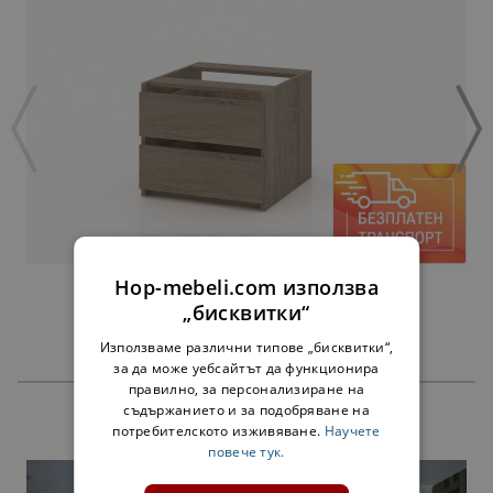
Hop-mebeli.com използва
ЧЕКМЕДЖЕТА АЛФА СОНОМА - ЗА 60 СМ
„бисквитки“
45,00 €
Използваме различни типове „бисквитки“,
за да може уебсайтът да функционира
правилно, за персонализиране на
съдържанието и за подобряване на
ПРОДУКТИ
потребителското изживяване.
Научете
повече тук.