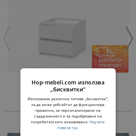
ЧЕКМЕДЖЕТА АЛФА БЯЛО - ЗА 60 СМ
Hop-mebeli.com използва
45,00 €
„бисквитки“
Използваме различни типове „бисквитки“,
за да може уебсайтът да функционира
правилно, за персонализиране на
съдържанието и за подобряване на
потребителското изживяване.
Научете
ПРОДУКТИ
повече тук.