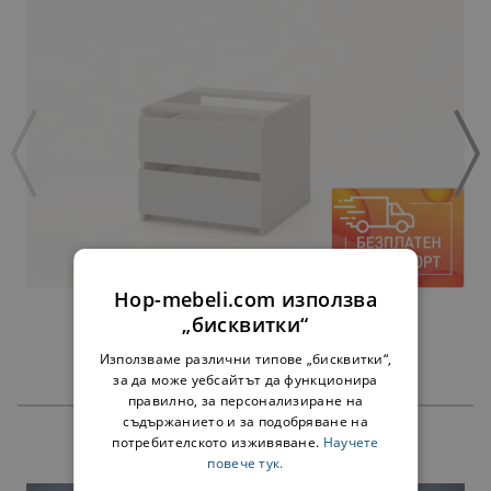
Hop-mebeli.com използва
ЧЕКМЕДЖЕТА АЛФА БЯЛО - ЗА 60 СМ
„бисквитки“
45,00 €
88,01 лв.
Използваме различни типове „бисквитки“,
за да може уебсайтът да функционира
правилно, за персонализиране на
съдържанието и за подобряване на
потребителското изживяване.
Научете
ПРОДУКТИ
повече тук.