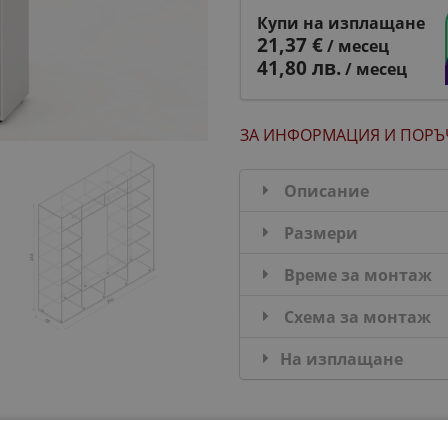
Купи на изплащане
21,37 €
/ месец
41,80 лв.
/ месец
ЗА ИНФОРМАЦИЯ
И ПОРЪ
Описание
Размери
Време за монтаж
Схема за монтаж
На изплащане
ДОПЪЛНИ КОМПЛЕКТ: