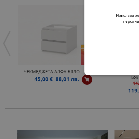
Използваме
персона
ЧЕКМЕДЖЕТА АЛФА БЯЛО - ЗА 60 СМ
СКРИН 
БЯ
45,00 €
88,01 лв.
14
119,