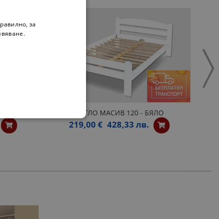
равилно, за
ивяване.
 БЯЛО
ЛЕГЛО МАСИВ 120 - БЯЛО
219,00 €
428,33 лв.