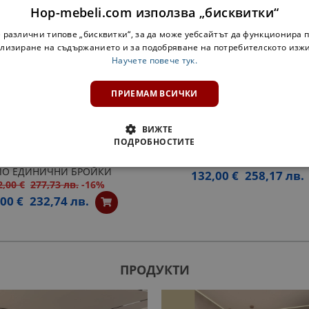
Hop-mebeli.com използва „бисквитки“
 различни типове „бисквитки“, за да може уебсайтът да функционира п
лизиране на съдържанието и за подобряване на потребителското изж
Научете повече тук.
ПРИЕМАМ ВСИЧКИ
ВИЖТЕ
ПОДРОБНОСТИТЕ
С 4 ЧЕКМЕДЖЕТА РОМА 4 -
ЛЕГЛО БУК - МАСИВ 90
ЛО ЕДИНИЧНИ БРОЙКИ
132,00 €
258,17 лв.
2,00 €
277,73 лв.
-16%
00 €
232,74 лв.
ПРОДУКТИ