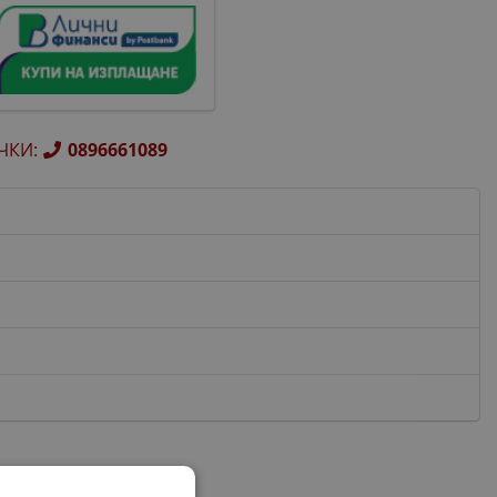
ЧКИ
:
0896661089