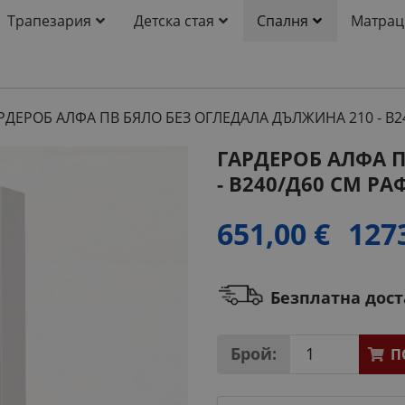
Трапезария
Детска стая
Спалня
Матрац
РДЕРОБ АЛФА ПВ БЯЛО БЕЗ ОГЛЕДАЛА ДЪЛЖИНА 210 - В2
ГАРДЕРОБ АЛФА П
- В240/Д60 СМ Р
651,00 €
127
Безплатна дос
Брой:
П